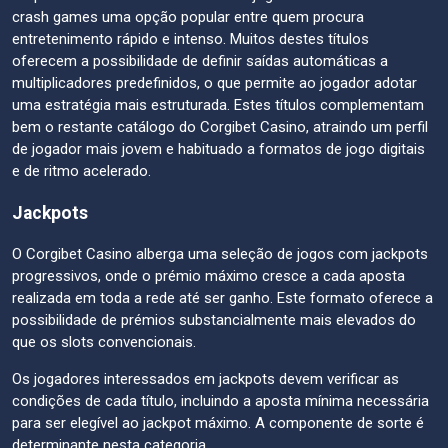
crash games uma opção popular entre quem procura
entretenimento rápido e intenso. Muitos destes títulos
oferecem a possibilidade de definir saídas automáticas a
multiplicadores predefinidos, o que permite ao jogador adotar
uma estratégia mais estruturada. Estes títulos complementam
bem o restante catálogo do Corgibet Casino, atraindo um perfil
de jogador mais jovem e habituado a formatos de jogo digitais
e de ritmo acelerado.
Jackpots
O Corgibet Casino alberga uma seleção de jogos com jackpots
progressivos, onde o prémio máximo cresce a cada aposta
realizada em toda a rede até ser ganho. Este formato oferece a
possibilidade de prémios substancialmente mais elevados do
que os slots convencionais.
Os jogadores interessados em jackpots devem verificar as
condições de cada título, incluindo a aposta mínima necessária
para ser elegível ao jackpot máximo. A componente de sorte é
determinante nesta categoria.