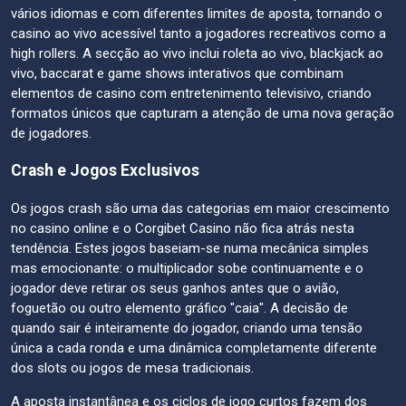
vários idiomas e com diferentes limites de aposta, tornando o
casino ao vivo acessível tanto a jogadores recreativos como a
high rollers. A secção ao vivo inclui roleta ao vivo, blackjack ao
vivo, baccarat e game shows interativos que combinam
elementos de casino com entretenimento televisivo, criando
formatos únicos que capturam a atenção de uma nova geração
de jogadores.
Crash e Jogos Exclusivos
Os jogos crash são uma das categorias em maior crescimento
no casino online e o Corgibet Casino não fica atrás nesta
tendência. Estes jogos baseiam-se numa mecânica simples
mas emocionante: o multiplicador sobe continuamente e o
jogador deve retirar os seus ganhos antes que o avião,
foguetão ou outro elemento gráfico "caia". A decisão de
quando sair é inteiramente do jogador, criando uma tensão
única a cada ronda e uma dinâmica completamente diferente
dos slots ou jogos de mesa tradicionais.
A aposta instantânea e os ciclos de jogo curtos fazem dos