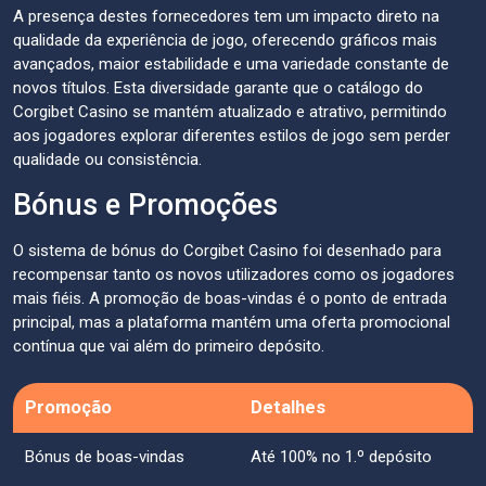
A presença destes fornecedores tem um impacto direto na
qualidade da experiência de jogo, oferecendo gráficos mais
avançados, maior estabilidade e uma variedade constante de
novos títulos. Esta diversidade garante que o catálogo do
Corgibet Casino se mantém atualizado e atrativo, permitindo
aos jogadores explorar diferentes estilos de jogo sem perder
qualidade ou consistência.
Bónus e Promoções
O sistema de bónus do Corgibet Casino foi desenhado para
recompensar tanto os novos utilizadores como os jogadores
mais fiéis. A promoção de boas-vindas é o ponto de entrada
principal, mas a plataforma mantém uma oferta promocional
contínua que vai além do primeiro depósito.
Promoção
Detalhes
Bónus de boas-vindas
Até 100% no 1.º depósito