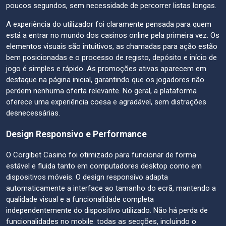
poucos segundos, sem necessidade de percorrer listas longas.
A experiência do utilizador foi claramente pensada para quem
está a entrar no mundo dos casinos online pela primeira vez. Os
elementos visuais são intuitivos, as chamadas para ação estão
bem posicionadas e o processo de registo, depósito e início de
jogo é simples e rápido. As promoções ativas aparecem em
destaque na página inicial, garantindo que os jogadores não
perdem nenhuma oferta relevante. No geral, a plataforma
oferece uma experiência coesa e agradável, sem distrações
desnecessárias.
Design Responsivo e Performance
O Corgibet Casino foi otimizado para funcionar de forma
estável e fluida tanto em computadores desktop como em
dispositivos móveis. O design responsivo adapta
automaticamente a interface ao tamanho do ecrã, mantendo a
qualidade visual e a funcionalidade completa
independentemente do dispositivo utilizado. Não há perda de
funcionalidades no mobile: todas as secções, incluindo o