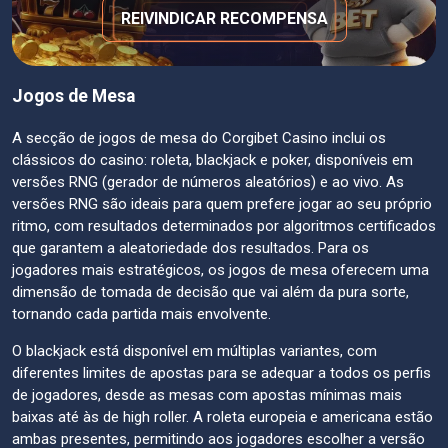
REIVINDICAR RECOMPENSA
Jogos de Mesa
A secção de jogos de mesa do Corgibet Casino inclui os
clássicos do casino: roleta, blackjack e poker, disponíveis em
versões RNG (gerador de números aleatórios) e ao vivo. As
versões RNG são ideais para quem prefere jogar ao seu próprio
ritmo, com resultados determinados por algoritmos certificados
que garantem a aleatoriedade dos resultados. Para os
jogadores mais estratégicos, os jogos de mesa oferecem uma
dimensão de tomada de decisão que vai além da pura sorte,
tornando cada partida mais envolvente.
O blackjack está disponível em múltiplas variantes, com
diferentes limites de apostas para se adequar a todos os perfis
de jogadores, desde as mesas com apostas mínimas mais
baixas até às de high roller. A roleta europeia e americana estão
ambas presentes, permitindo aos jogadores escolher a versão