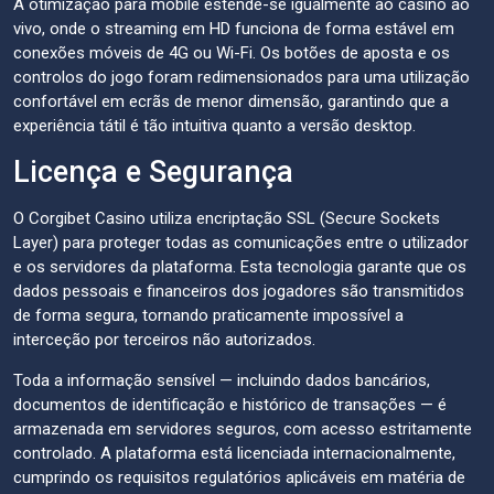
A otimização para mobile estende-se igualmente ao casino ao
vivo, onde o streaming em HD funciona de forma estável em
conexões móveis de 4G ou Wi-Fi. Os botões de aposta e os
controlos do jogo foram redimensionados para uma utilização
confortável em ecrãs de menor dimensão, garantindo que a
experiência tátil é tão intuitiva quanto a versão desktop.
Licença e Segurança
O Corgibet Casino utiliza encriptação SSL (Secure Sockets
Layer) para proteger todas as comunicações entre o utilizador
e os servidores da plataforma. Esta tecnologia garante que os
dados pessoais e financeiros dos jogadores são transmitidos
de forma segura, tornando praticamente impossível a
interceção por terceiros não autorizados.
Toda a informação sensível — incluindo dados bancários,
documentos de identificação e histórico de transações — é
armazenada em servidores seguros, com acesso estritamente
controlado. A plataforma está licenciada internacionalmente,
cumprindo os requisitos regulatórios aplicáveis em matéria de