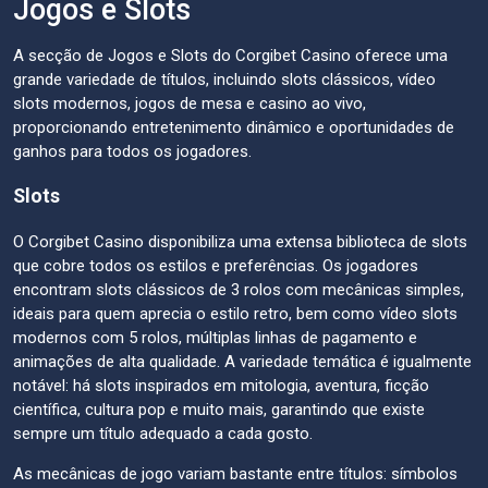
Jogos e Slots
A secção de Jogos e Slots do Corgibet Casino oferece uma
grande variedade de títulos, incluindo slots clássicos, vídeo
slots modernos, jogos de mesa e casino ao vivo,
proporcionando entretenimento dinâmico e oportunidades de
ganhos para todos os jogadores.
Slots
O Corgibet Casino disponibiliza uma extensa biblioteca de slots
que cobre todos os estilos e preferências. Os jogadores
encontram slots clássicos de 3 rolos com mecânicas simples,
ideais para quem aprecia o estilo retro, bem como vídeo slots
modernos com 5 rolos, múltiplas linhas de pagamento e
animações de alta qualidade. A variedade temática é igualmente
notável: há slots inspirados em mitologia, aventura, ficção
científica, cultura pop e muito mais, garantindo que existe
sempre um título adequado a cada gosto.
As mecânicas de jogo variam bastante entre títulos: símbolos