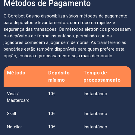
Métodos de Pagamento
O Corgibet Casino disponibiliza vários métodos de pagamento
para depósitos e levantamentos, com foco na rapidez e
segurança das transações. Os métodos eletrónicos processam
os depósitos de forma instantânea, permitindo que os
jogadores comecem a jogar sem demoras. As transferências
bancárias estão também disponíveis para quem prefere esta
opção, embora o processamento seja mais demorado.
Método
Depósito
Tempo de
mínimo
processamento
Visa /
10€
Instantâneo
Mastercard
Skrill
10€
Instantâneo
Neteller
10€
Instantâneo