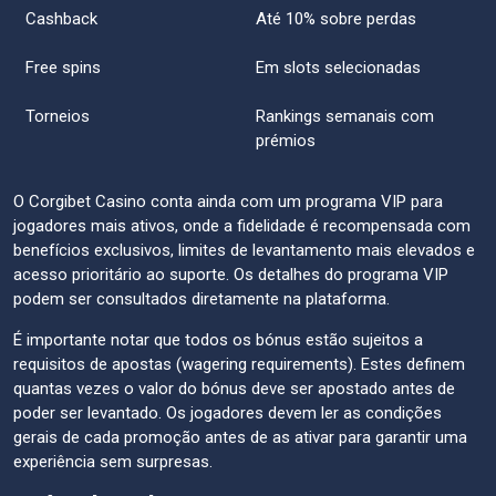
Cashback
Até 10% sobre perdas
Free spins
Em slots selecionadas
Torneios
Rankings semanais com
prémios
O Corgibet Casino conta ainda com um programa VIP para
jogadores mais ativos, onde a fidelidade é recompensada com
benefícios exclusivos, limites de levantamento mais elevados e
acesso prioritário ao suporte. Os detalhes do programa VIP
podem ser consultados diretamente na plataforma.
É importante notar que todos os bónus estão sujeitos a
requisitos de apostas (wagering requirements). Estes definem
quantas vezes o valor do bónus deve ser apostado antes de
poder ser levantado. Os jogadores devem ler as condições
gerais de cada promoção antes de as ativar para garantir uma
experiência sem surpresas.