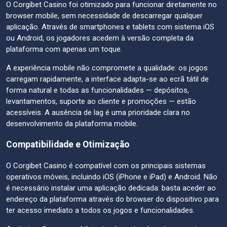
O Corgibet Casino foi otimizado para funcionar diretamente no
browser mobile, sem necessidade de descarregar qualquer
aplicação. Através de smartphones e tablets com sistema iOS
ou Android, os jogadores acedem à versão completa da
plataforma com apenas um toque.
A experiência mobile não compromete a qualidade: os jogos
carregam rapidamente, a interface adapta-se ao ecrã tátil de
forma natural e todas as funcionalidades — depósitos,
levantamentos, suporte ao cliente e promoções — estão
acessíveis. A ausência de lag é uma prioridade clara no
desenvolvimento da plataforma mobile.
Compatibilidade e Otimização
O Corgibet Casino é compatível com os principais sistemas
operativos móveis, incluindo iOS (iPhone e iPad) e Android. Não
é necessário instalar uma aplicação dedicada: basta aceder ao
endereço da plataforma através do browser do dispositivo para
ter acesso imediato a todos os jogos e funcionalidades.