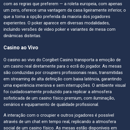
com as regras que preferem — a roleta europeia, com apenas
um zero, oferece uma vantagem da casa ligeiramente inferior, o
que a torna a opção preferida da maioria dos jogadores
experientes. O poker aparece em diversas modalidades,
incluindo versões de video poker e variantes de mesa com
dinâmicas distintas.
Casino ao Vivo
O casino ao vivo do Corgibet Casino transporta a emoção de
um casino real diretamente para o ecrã do jogador. As mesas
são conduzidas por croupiers profissionais reais, transmitidas
em streaming de alta definição com baixa latência, garantindo
uma experiência imersiva e sem interrupções. O ambiente visual
foi cuidadosamente produzido para replicar a atmosfera
sofisticada de um casino físico premium, com iluminação,
cenários e equipamento de qualidade profissional.
A interação com o croupier e outros jogadores é possível
através de um chat em tempo real, replicando a atmosfera
social de um casino físico. As mesas estão disponíveis em